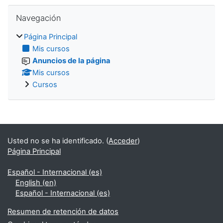
Salta Navegación
Navegación
Página Principal
Mis cursos
Anuncios de la página
Mis cursos
Cursos
Usted no se ha identificado. (
Acceder
)
Página Principal
Español - Internacional ‎(es)‎
English ‎(en)‎
Español - Internacional ‎(es)‎
Resumen de retención de datos