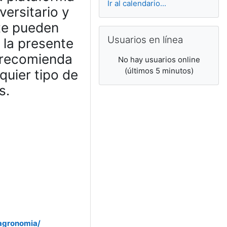
Ir al calendario...
versitario y
te pueden
Salta Usuarios en línea
Usuarios en línea
 la presente
e recomienda
No hay usuarios online
(últimos 5 minutos)
quier tipo de
s.
vagronomia/