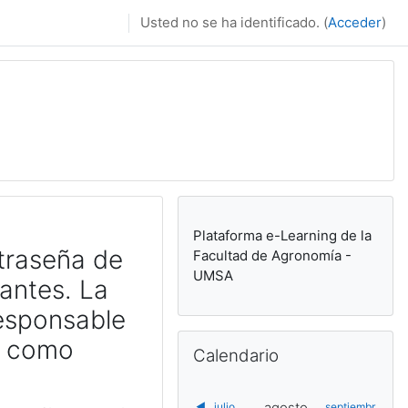
Usted no se ha identificado. (
Acceder
)
Plataforma e-Learning de la
traseña de
Facultad de Agronomía -
UMSA
antes. La
responsable
Salta Calendario
n como
Calendario
agosto
◀︎
julio
septiembr