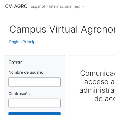
Salta al contenido principal
CV-AGRO
Español - Internacional ‎(es)‎
Campus Virtual Agrono
Página Principal
Salta Entrar
Entrar
Comunicad
Nombre de usuario
acceso a
administra
Contraseña
de ac